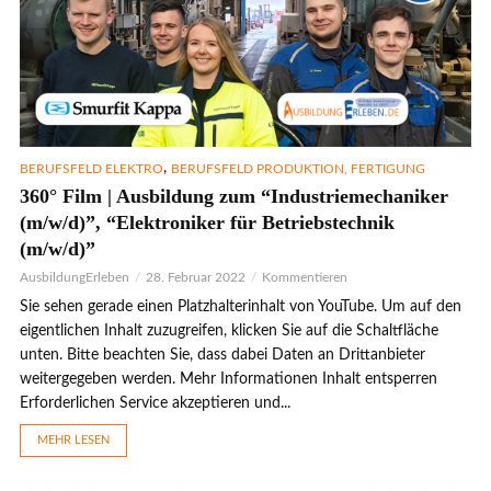
,
BERUFSFELD ELEKTRO
BERUFSFELD PRODUKTION, FERTIGUNG
360° Film | Ausbildung zum “Industriemechaniker
(m/w/d)”, “Elektroniker für Betriebstechnik
(m/w/d)”
AusbildungErleben
28. Februar 2022
Kommentieren
Sie sehen gerade einen Platzhalterinhalt von YouTube. Um auf den
eigentlichen Inhalt zuzugreifen, klicken Sie auf die Schaltfläche
unten. Bitte beachten Sie, dass dabei Daten an Drittanbieter
weitergegeben werden. Mehr Informationen Inhalt entsperren
Erforderlichen Service akzeptieren und...
MEHR LESEN