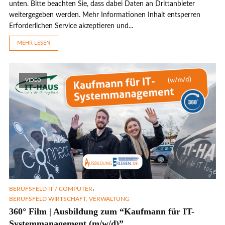
unten. Bitte beachten Sie, dass dabei Daten an Drittanbieter
weitergegeben werden. Mehr Informationen Inhalt entsperren
Erforderlichen Service akzeptieren und...
MEHR LESEN
VIDEO
,
BERUFSFELD IT / COMPUTER
BERUFSFELD WIRTSCHAFT, VERWALTUNG
360° Film | Ausbildung zum “Kaufmann für IT-
Systemmanagement (m/w/d)”