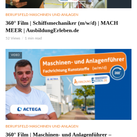
BERUFSFELD MASCHINEN UND ANLAGEN
360° Film | Schiffsmechaniker (m/w/d) | MACH
MEER | AusbildungErleben.de
52 Views
1 min read
VIDEO
BERUFSFELD MASCHINEN UND ANLAGEN
360° Film | Maschinen- und Anlagenführer –