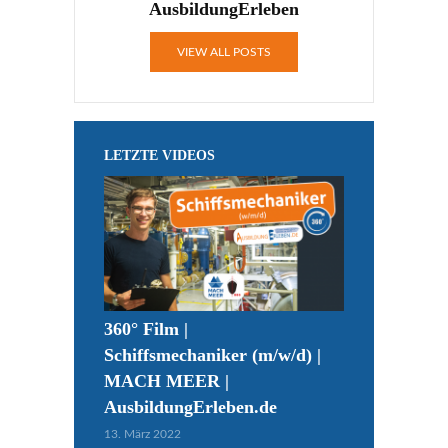
AusbildungErleben
VIEW ALL POSTS
LETZTE VIDEOS
360° Film |
Schiffsmechaniker (m/w/d) |
MACH MEER |
AusbildungErleben.de
13. März 2022